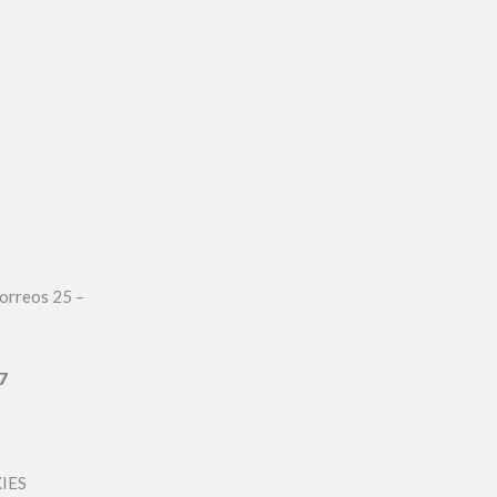
orreos 25 –
7
IES