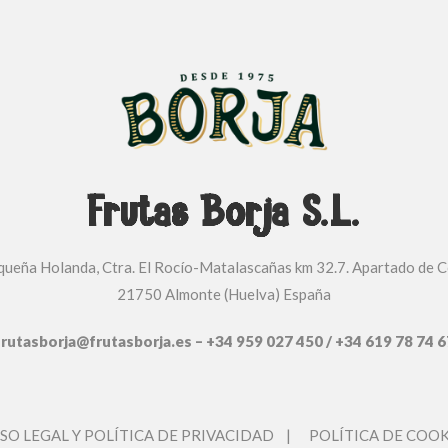
Frutas Borja S.L.
equeña Holanda, Ctra. El Rocío-Matalascañas km 32.7. Apartado de C
21750 Almonte (Huelva) España
frutasborja@frutasborja.es – +34 959 027 450 / +34 619 78 74 6
ISO LEGAL Y POLÍTICA DE PRIVACIDAD
|
POLÍTICA DE COOK