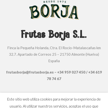
Frutas Borja S.L.
Finca la Pequeña Holanda, Ctra. El Rocío-Matalascañas km
32.7. Apartado de Correos 25 – 21750 Almonte (Huelva)
España
frutasborja@frutasborja.es – +34 959 027 450 / +34 619
78 74 67
Este sitio web utiliza cookies para mejorar la experiencia de
AVISO LEGAL Y POLÍTICA DE PRIVACIDAD
|
POLÍTICA
usuario. Al utilizar nuestros servicios, aceptas el uso que
DE COOKIES